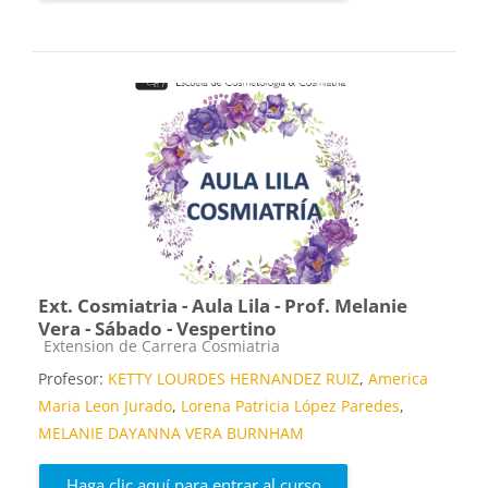
Ext. Cosmiatria - Aula Lila - Prof. Melanie
Vera - Sábado - Vespertino
Categoría de cursos
Extension de Carrera Cosmiatria
Profesor:
KETTY LOURDES HERNANDEZ RUIZ
,
America
Maria Leon Jurado
,
Lorena Patricia López Paredes
,
MELANIE DAYANNA VERA BURNHAM
Haga clic aquí para entrar al curso