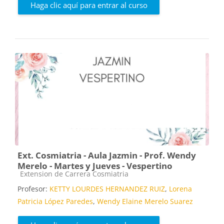
Haga clic aquí para entrar al curso
Ext. Cosmiatria - Aula Jazmin - Prof. Wendy
Merelo - Martes y Jueves - Vespertino
Categoría de cursos
Extension de Carrera Cosmiatria
Profesor:
KETTY LOURDES HERNANDEZ RUIZ
,
Lorena
Patricia López Paredes
,
Wendy Elaine Merelo Suarez