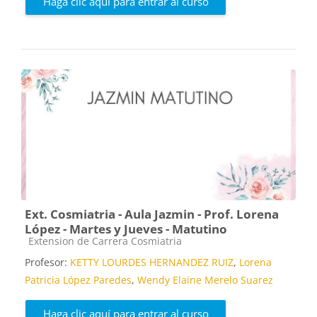
Haga clic aquí para entrar al curso
Ext. Cosmiatria - Aula Jazmin - Prof. Lorena
López - Martes y Jueves - Matutino
Categoría de cursos
Extension de Carrera Cosmiatria
Profesor:
KETTY LOURDES HERNANDEZ RUIZ
,
Lorena
Patricia López Paredes
,
Wendy Elaine Merelo Suarez
Haga clic aquí para entrar al curso