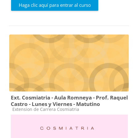
Haga clic aquí para entrar al curso
Ext. Cosmiatria - Aula Romneya - Prof. Raquel
Castro - Lunes y Viernes - Matutino
Categoría de cursos
Extension de Carrera Cosmiatria