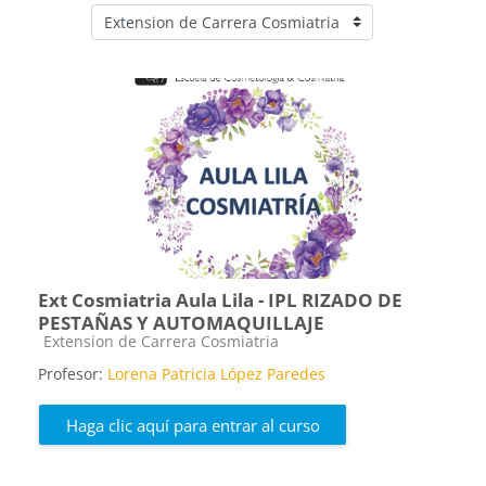
Categorías
Ext Cosmiatria Aula Lila - IPL RIZADO DE
PESTAÑAS Y AUTOMAQUILLAJE
Categoría de cursos
Extension de Carrera Cosmiatria
Profesor:
Lorena Patricia López Paredes
Haga clic aquí para entrar al curso