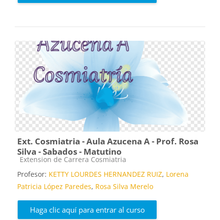
Ext. Cosmiatria - Aula Azucena A - Prof. Rosa
Silva - Sabados - Matutino
Categoría de cursos
Extension de Carrera Cosmiatria
Profesor:
KETTY LOURDES HERNANDEZ RUIZ
,
Lorena
Patricia López Paredes
,
Rosa Silva Merelo
Haga clic aquí para entrar al curso