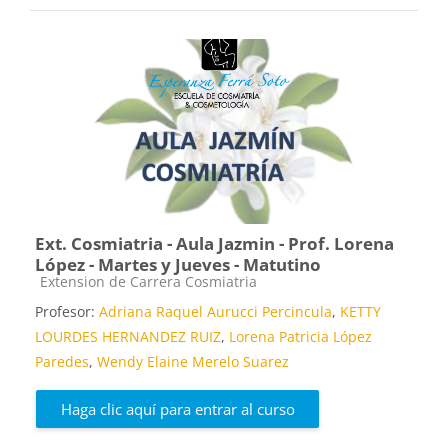
Ext. Cosmiatria - Aula Jazmin - Prof. Lorena
López - Martes y Jueves - Matutino
Categoría de cursos
Extension de Carrera Cosmiatria
Profesor:
Adriana Raquel Aurucci Percincula
,
KETTY
LOURDES HERNANDEZ RUIZ
,
Lorena Patricia López
Paredes
,
Wendy Elaine Merelo Suarez
Haga clic aquí para entrar al curso