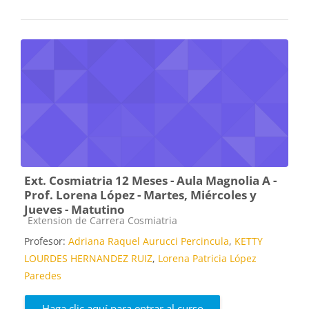
Ext. Cosmiatria 12 Meses - Aula Magnolia A -
Prof. Lorena López - Martes, Miércoles y
Jueves - Matutino
Categoría de cursos
Extension de Carrera Cosmiatria
Profesor:
Adriana Raquel Aurucci Percincula
,
KETTY
LOURDES HERNANDEZ RUIZ
,
Lorena Patricia López
Paredes
Haga clic aquí para entrar al curso