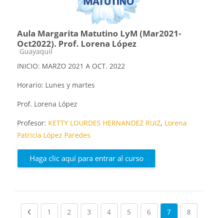
Aula Margarita Matutino LyM (Mar2021-
Oct2022). Prof. Lorena López
Categoría de cursos
Guayaquil
INICIO: MARZO 2021 A OCT. 2022
Horario: Lunes y martes
Prof. Lorena López
Profesor:
KETTY LOURDES HERNANDEZ RUIZ
,
Lorena
Patricia López Paredes
Haga clic aquí para entrar al curso
Previous page
(current)
(current)
(current)
(current)
(current)
(current)
(current
1
2
3
4
5
6
7
8