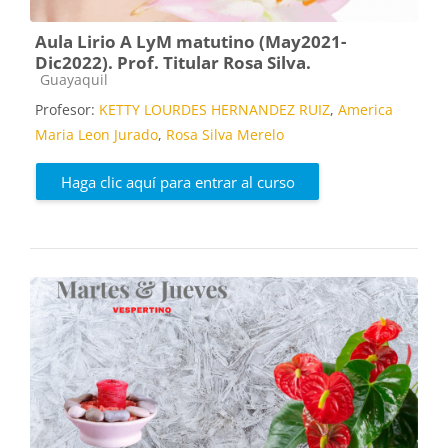
Aula Lirio A LyM matutino (May2021-
Dic2022). Prof. Titular Rosa Silva.
Categoría de cursos
Guayaquil
Profesor:
KETTY LOURDES HERNANDEZ RUIZ
,
America
Maria Leon Jurado
,
Rosa Silva Merelo
Haga clic aquí para entrar al curso