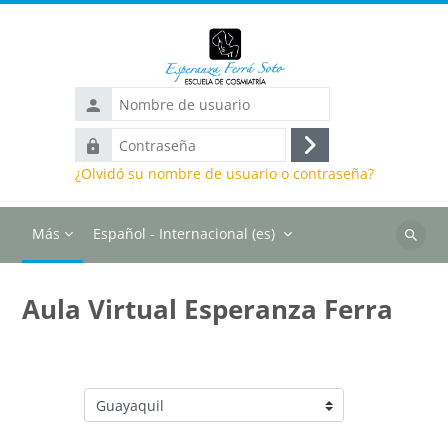
Salta al contenido principal
Nombre
de
Contraseña
usuario
Acceder
¿Olvidó su nombre de usuario o contraseña?
Más
Español - Internacional ‎(es)‎
Buscar
cursos
Aula Virtual Esperanza Ferra
Categorías