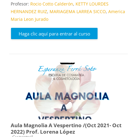
Profesor:
Rocio Cotto Calderón
,
KETTY LOURDES
HERNANDEZ RUIZ
,
MARIAGEMA LARREA SICCO
,
America
Maria Leon Jurado
Haga clic aquí para entrar al curso
Aula Magnolia A Vespertino /(Oct 2021- Oct
2022) Prof. Lorena López
Categoría de cursos
Guayaquil