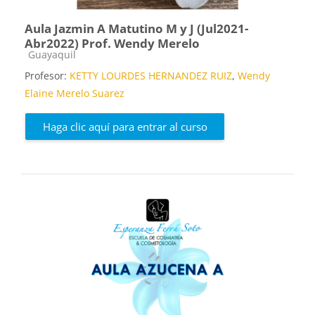
Aula Jazmin A Matutino M y J (Jul2021-
Abr2022) Prof. Wendy Merelo
Categoría de cursos
Guayaquil
Profesor:
KETTY LOURDES HERNANDEZ RUIZ
,
Wendy
Elaine Merelo Suarez
Haga clic aquí para entrar al curso