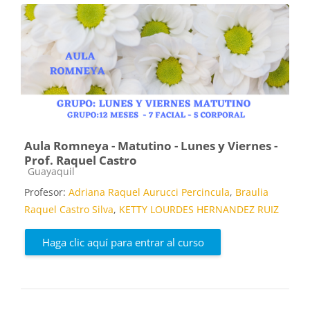
Aula Romneya - Matutino - Lunes y Viernes -
Prof. Raquel Castro
Categoría de cursos
Guayaquil
Profesor:
Adriana Raquel Aurucci Percincula
,
Braulia
Raquel Castro Silva
,
KETTY LOURDES HERNANDEZ RUIZ
Haga clic aquí para entrar al curso