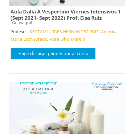
Aula Dalia A Vespertino Viernes Intensivos 1
(Sept 2021- Sept 2022) Prof. Elsa Ruiz
Categoría de cursos
Guayaquil
Profesor:
KETTY LOURDES HERNANDEZ RUIZ
,
America
Maria Leon Jurado
,
Rosa Silva Merelo
Haga clic aquí para entrar al curso