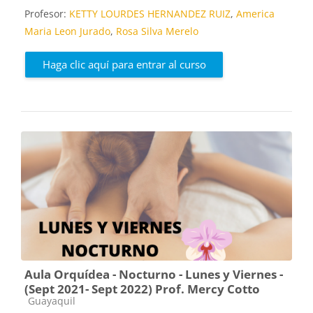
Profesor:
KETTY LOURDES HERNANDEZ RUIZ
,
America
Maria Leon Jurado
,
Rosa Silva Merelo
Haga clic aquí para entrar al curso
Aula Orquídea - Nocturno - Lunes y Viernes -
(Sept 2021- Sept 2022) Prof. Mercy Cotto
Categoría de cursos
Guayaquil