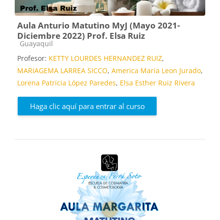
Aula Anturio Matutino MyJ (Mayo 2021-
Diciembre 2022) Prof. Elsa Ruiz
Categoría de cursos
Guayaquil
Profesor:
KETTY LOURDES HERNANDEZ RUIZ
,
MARIAGEMA LARREA SICCO
,
America Maria Leon Jurado
,
Lorena Patricia López Paredes
,
Elsa Esther Ruiz Rivera
Haga clic aquí para entrar al curso