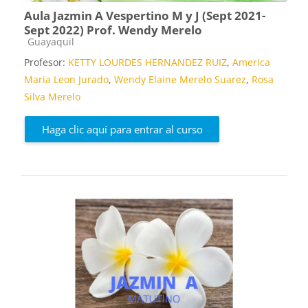
Aula Jazmin A Vespertino M y J (Sept 2021-
Sept 2022) Prof. Wendy Merelo
Categoría de cursos
Guayaquil
Profesor:
KETTY LOURDES HERNANDEZ RUIZ
,
America
Maria Leon Jurado
,
Wendy Elaine Merelo Suarez
,
Rosa
Silva Merelo
Haga clic aquí para entrar al curso