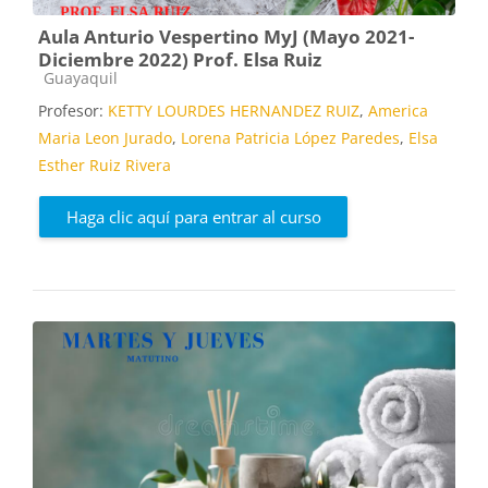
Aula Anturio Vespertino MyJ (Mayo 2021-
Diciembre 2022) Prof. Elsa Ruiz
Categoría de cursos
Guayaquil
Profesor:
KETTY LOURDES HERNANDEZ RUIZ
,
America
Maria Leon Jurado
,
Lorena Patricia López Paredes
,
Elsa
Esther Ruiz Rivera
Haga clic aquí para entrar al curso