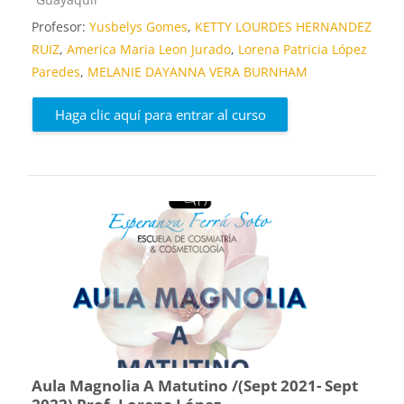
Profesor:
Yusbelys Gomes
,
KETTY LOURDES HERNANDEZ
RUIZ
,
America Maria Leon Jurado
,
Lorena Patricia López
Paredes
,
MELANIE DAYANNA VERA BURNHAM
Haga clic aquí para entrar al curso
Aula Magnolia A Matutino /(Sept 2021- Sept