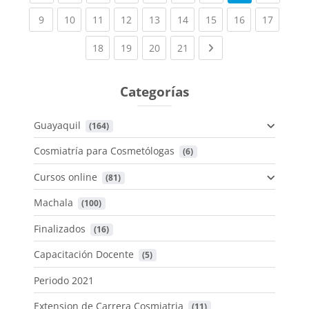
(current)
(current)
(current)
(current)
(current)
(current)
(current)
(current)
(current
9
10
11
12
13
14
15
16
17
(current)
(current)
(current)
(current)
Next page
18
19
20
21
Categorías
Guayaquil
 (164)
Cosmiatría para Cosmetólogas
 (6)
Cursos online
 (81)
Machala
 (100)
Finalizados
 (16)
Capacitación Docente
 (5)
Periodo 2021
Extension de Carrera Cosmiatria
 (11)