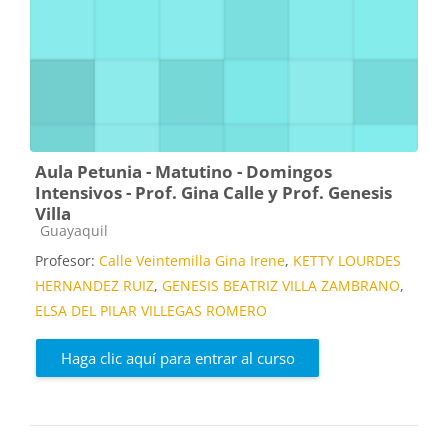
Aula Petunia - Matutino - Domingos
Intensivos - Prof. Gina Calle y Prof. Genesis
Villa
Categoría de cursos
Guayaquil
Profesor:
Calle Veintemilla Gina Irene
,
KETTY LOURDES
HERNANDEZ RUIZ
,
GENESIS BEATRIZ VILLA ZAMBRANO
,
ELSA DEL PILAR VILLEGAS ROMERO
Haga clic aquí para entrar al curso