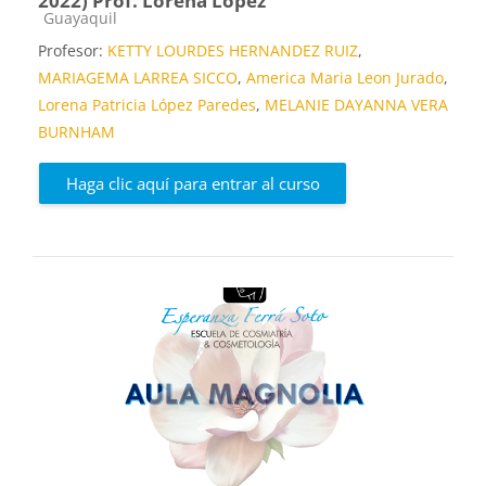
2022) Prof. Lorena López
Categoría de cursos
Guayaquil
Profesor:
KETTY LOURDES HERNANDEZ RUIZ
,
MARIAGEMA LARREA SICCO
,
America Maria Leon Jurado
,
Lorena Patricia López Paredes
,
MELANIE DAYANNA VERA
BURNHAM
Haga clic aquí para entrar al curso