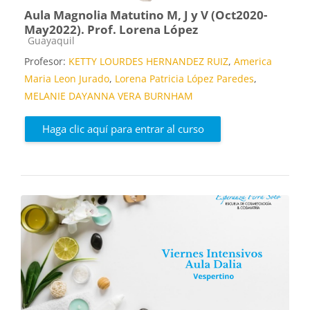
Aula Magnolia Matutino M, J y V (Oct2020-
May2022). Prof. Lorena López
Categoría de cursos
Guayaquil
Profesor:
KETTY LOURDES HERNANDEZ RUIZ
,
America
Maria Leon Jurado
,
Lorena Patricia López Paredes
,
MELANIE DAYANNA VERA BURNHAM
Haga clic aquí para entrar al curso