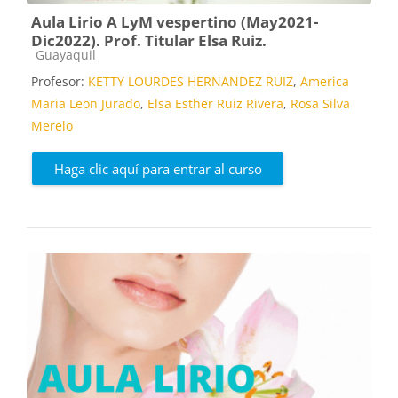
Aula Lirio A LyM vespertino (May2021-
Dic2022). Prof. Titular Elsa Ruiz.
Categoría de cursos
Guayaquil
Profesor:
KETTY LOURDES HERNANDEZ RUIZ
,
America
Maria Leon Jurado
,
Elsa Esther Ruiz Rivera
,
Rosa Silva
Merelo
Haga clic aquí para entrar al curso