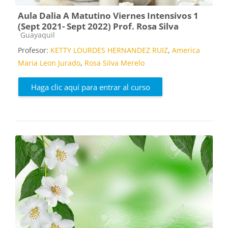
Aula Dalia A Matutino Viernes Intensivos 1
(Sept 2021- Sept 2022) Prof. Rosa Silva
Categoría de cursos
Guayaquil
Profesor:
KETTY LOURDES HERNANDEZ RUIZ
,
America
Maria Leon Jurado
,
Rosa Silva Merelo
Haga clic aquí para entrar al curso