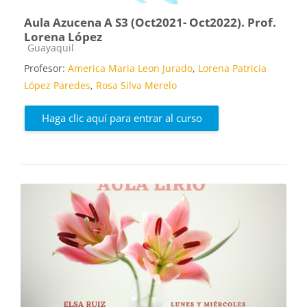
Aula Azucena A S3 (Oct2021- Oct2022). Prof.
Lorena López
Categoría de cursos
Guayaquil
Profesor:
America Maria Leon Jurado
,
Lorena Patricia
López Paredes
,
Rosa Silva Merelo
Haga clic aquí para entrar al curso