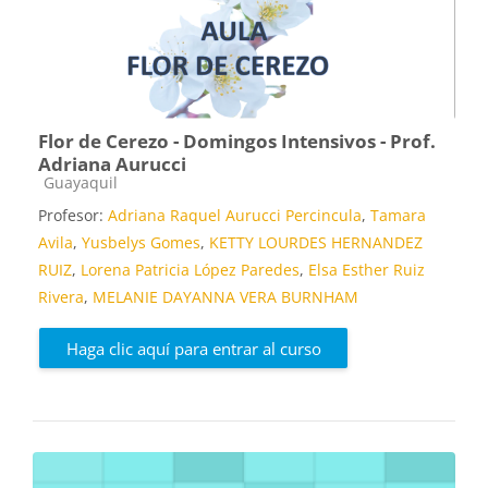
Flor de Cerezo - Domingos Intensivos - Prof.
Adriana Aurucci
Categoría de cursos
Guayaquil
Profesor:
Adriana Raquel Aurucci Percincula
,
Tamara
Avila
,
Yusbelys Gomes
,
KETTY LOURDES HERNANDEZ
RUIZ
,
Lorena Patricia López Paredes
,
Elsa Esther Ruiz
Rivera
,
MELANIE DAYANNA VERA BURNHAM
Haga clic aquí para entrar al curso