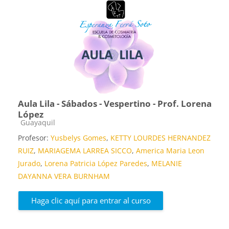
Aula Lila - Sábados - Vespertino - Prof. Lorena
López
Categoría de cursos
Guayaquil
Profesor:
Yusbelys Gomes
,
KETTY LOURDES HERNANDEZ
RUIZ
,
MARIAGEMA LARREA SICCO
,
America Maria Leon
Jurado
,
Lorena Patricia López Paredes
,
MELANIE
DAYANNA VERA BURNHAM
Haga clic aquí para entrar al curso