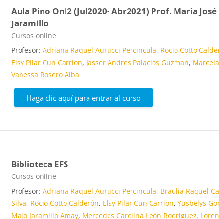
Aula Pino Onl2 (Jul2020- Abr2021) Prof. Maria José
Jaramillo
Categoría de cursos
Cursos online
Profesor:
Adriana Raquel Aurucci Percincula
,
Rocio Cotto Calde
Elsy Pilar Cun Carrion
,
Jasser Andres Palacios Guzman
,
Marcel
Vanessa Rosero Alba
Haga clic aquí para entrar al curso
Biblioteca EFS
Categoría de cursos
Cursos online
Profesor:
Adriana Raquel Aurucci Percincula
,
Braulia Raquel Ca
Silva
,
Rocio Cotto Calderón
,
Elsy Pilar Cun Carrion
,
Yusbelys G
Majo Jaramillo Amay
,
Mercedes Carolina León Rodriguez
,
Lore