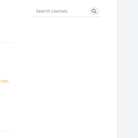
Search courses
Search courses
rion
,