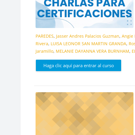
PAREDES
,
Jasser Andres Palacios Guzman
,
Angie 
Rivera
,
LUISA LEONOR SAN MARTIN GRANDA
,
Ro
Jaramillo
,
MELANIE DAYANNA VERA BURNHAM
,
E
Haga clic aquí para entrar al curso