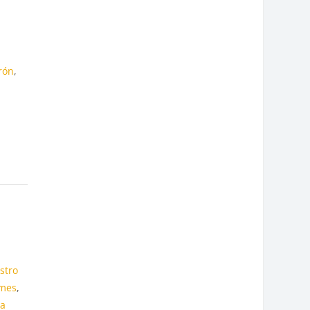
rón
,
a
stro
omes
,
na