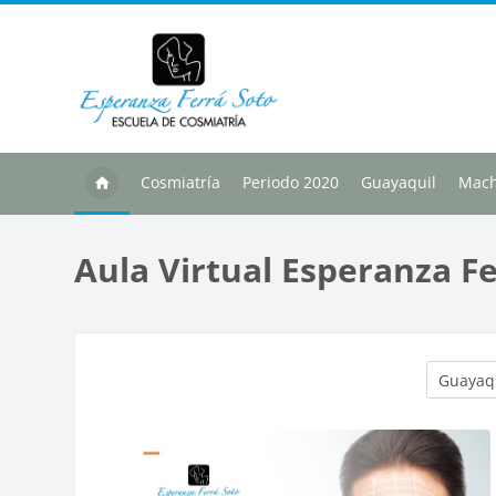
Salta al contenido principal
Cosmiatría
Periodo 2020
Guayaquil
Mach
Aula Virtual Esperanza F
Categoría