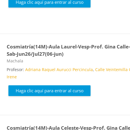
Haga clic aquí para entrar al curso
Cosmiatría(14M)-Aula Laurel-Vesp-Prof. Gina Calle
Sab-Jun26/Jul27(06-jun)
Categoría de cursos
Machala
Profesor:
Adriana Raquel Aurucci Percincula
,
Calle Veintemilla
Irene
Haga clic aquí para entrar al curso
Cosmiatría(14M)-Aula Celeste-Vesp-Prof. Gina Calle