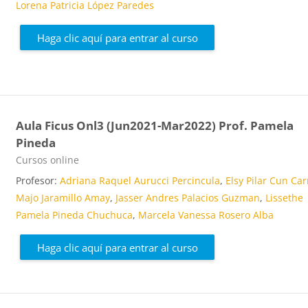
Lorena Patricia López Paredes
Haga clic aquí para entrar al curso
Aula Ficus Onl3 (Jun2021-Mar2022) Prof. Pamela
Pineda
Categoría de cursos
Cursos online
Profesor:
Adriana Raquel Aurucci Percincula
,
Elsy Pilar Cun Car
Majo Jaramillo Amay
,
Jasser Andres Palacios Guzman
,
Lissethe
Pamela Pineda Chuchuca
,
Marcela Vanessa Rosero Alba
Haga clic aquí para entrar al curso