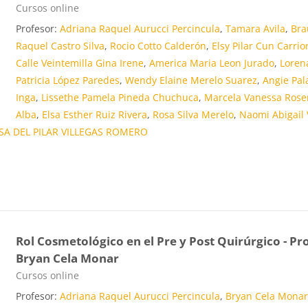
Categoría de cursos
Cursos online
Profesor:
Adriana Raquel Aurucci Percincula
,
Tamara Avila
,
Bra
Raquel Castro Silva
,
Rocio Cotto Calderón
,
Elsy Pilar Cun Carrio
Calle Veintemilla Gina Irene
,
America Maria Leon Jurado
,
Loren
Patricia López Paredes
,
Wendy Elaine Merelo Suarez
,
Angie Pal
Inga
,
Lissethe Pamela Pineda Chuchuca
,
Marcela Vanessa Rose
Alba
,
Elsa Esther Ruiz Rivera
,
Rosa Silva Merelo
,
Naomi Abigail
SA DEL PILAR VILLEGAS ROMERO
Rol Cosmetológico en el Pre y Post Quirúrgico - Pro
Bryan Cela Monar
Categoría de cursos
Cursos online
Profesor:
Adriana Raquel Aurucci Percincula
,
Bryan Cela Mona