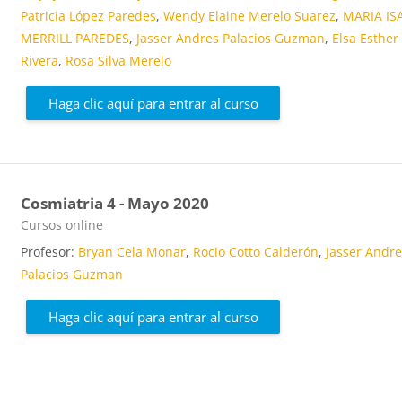
Patricia López Paredes
,
Wendy Elaine Merelo Suarez
,
MARIA IS
MERRILL PAREDES
,
Jasser Andres Palacios Guzman
,
Elsa Esther
Rivera
,
Rosa Silva Merelo
Haga clic aquí para entrar al curso
Cosmiatria 4 - Mayo 2020
Categoría de cursos
Cursos online
Profesor:
Bryan Cela Monar
,
Rocio Cotto Calderón
,
Jasser Andr
Palacios Guzman
Haga clic aquí para entrar al curso