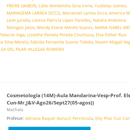
FREIRE GAIBOR
,
Calle Veintemilla Gina Irene
,
Yusbelys Gomes
,
MARIAGEMA LARREA SICCO
,
Marianoel Larrea Sicco
,
America M
Leon Jurado
,
Lorena Patricia López Paredes
,
Natalia Andreina
Maingon Jalon
,
Wendy Elaine Merelo Suarez
,
MARIA ISABEL ME
Palacios Inga
,
Lissethe Pamela Pineda Chuchuca
,
Elsa Esther Ruiz
sa Silva Merelo
,
Fabiola Fernanda Suarez Toledo
,
Naomi Abigail Ve
LSA DEL PILAR VILLEGAS ROMERO
Cosmetología (14M)-Aula Mandarina-Vesp-Prof. El
Cun-Mr,J&V-Ago26/Sept27(05-agos))
Categoría de cursos
Machala
Profesor:
Adriana Raquel Aurucci Percincula
,
Elsy Pilar Cun Car