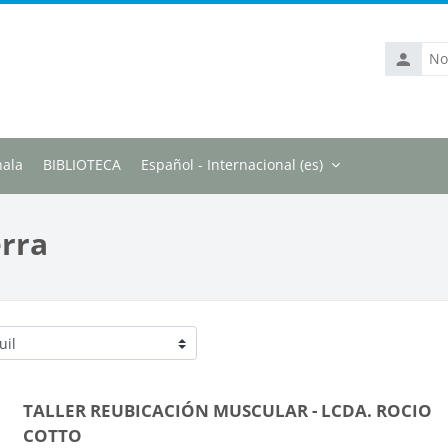
Nombre
de
usuario
ala
BIBLIOTECA
Español - Internacional ‎(es)‎
erra
s
TALLER REUBICACIÓN MUSCULAR - LCDA. ROCIO
COTTO