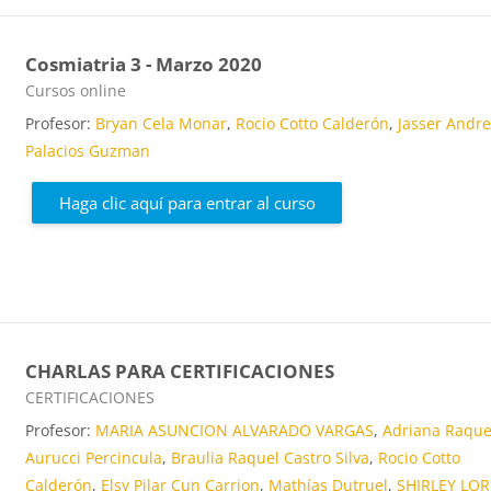
Cosmiatria 3 - Marzo 2020
Categoría de cursos
Cursos online
Profesor:
Bryan Cela Monar
,
Rocio Cotto Calderón
,
Jasser Andr
Palacios Guzman
Haga clic aquí para entrar al curso
CHARLAS PARA CERTIFICACIONES
Categoría de cursos
CERTIFICACIONES
Profesor:
MARIA ASUNCION ALVARADO VARGAS
,
Adriana Raque
Aurucci Percincula
,
Braulia Raquel Castro Silva
,
Rocio Cotto
Calderón
,
Elsy Pilar Cun Carrion
,
Mathías Dutruel
,
SHIRLEY LO