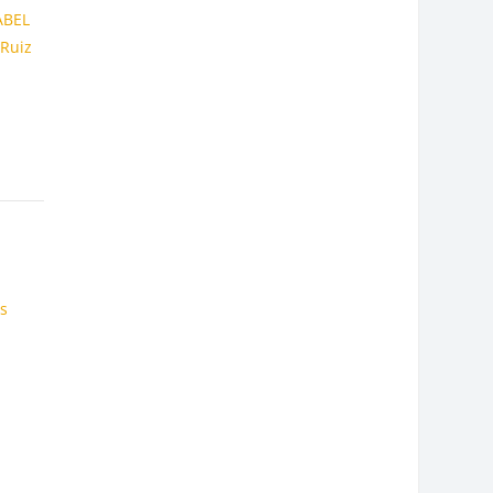
ABEL
 Ruiz
es