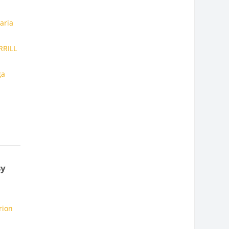
aria
RRILL
ga
sy
rion