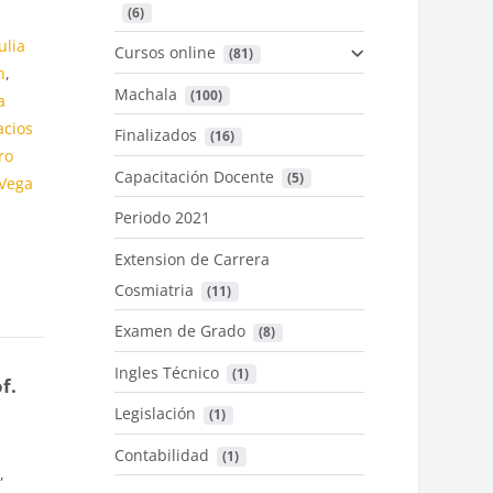
 (6)
ulia
Cursos online
 (81)
n
,
Machala
 (100)
a
acios
Finalizados
 (16)
ro
Capacitación Docente
 (5)
 Vega
Periodo 2021
Extension de Carrera
Cosmiatria
 (11)
Examen de Grado
 (8)
Ingles Técnico
 (1)
f.
Legislación
 (1)
Contabilidad
 (1)
r
,